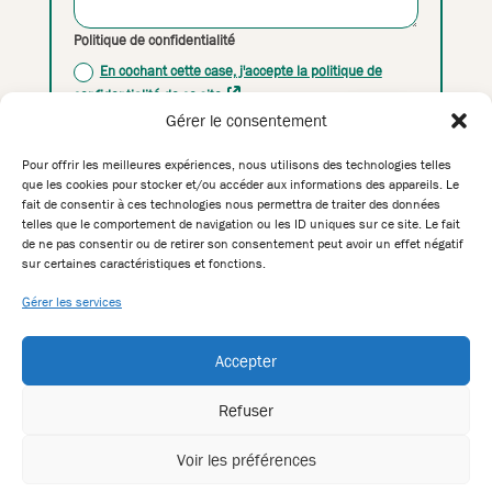
Politique de confidentialité
En cochant cette case, j'accepte la politique de
confidentialité de ce site
Gérer le consentement
=
Submit
1 + 2
Pour offrir les meilleures expériences, nous utilisons des technologies telles
que les cookies pour stocker et/ou accéder aux informations des appareils. Le
fait de consentir à ces technologies nous permettra de traiter des données
S'INSCRIRE À UNE FORMATION
telles que le comportement de navigation ou les ID uniques sur ce site. Le fait
SE PRÉINSCRIRE À UNE FORMATION
de ne pas consentir ou de retirer son consentement peut avoir un effet négatif
TÉLÉCHARGER LE PLANNING DES FORMATIONS 2026
sur certaines caractéristiques et fonctions.
TÉLÉCHARGER LE PLANNING DES FORMATIONS 2027
Gérer les services
La SOFOR - Association « Loi de 1901 »
N°72.33.00625.33 - 30 juillet 1984 - Préfecture de la
Accepter
Gironde
Siège social : 15, rue de Belgique - 33800 Bordeaux -
Refuser
Siret 330 665 464 00039 - code APE 8559 A
Voir les préférences